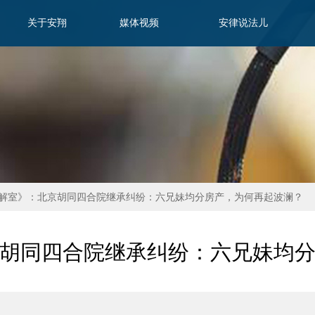
关于安翔
媒体视频
安律说法儿
解室》：北京胡同四合院继承纠纷：六兄妹均分房产，为何再起波澜？
胡同四合院继承纠纷：六兄妹均