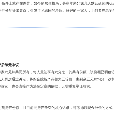
、条件上就存在差异，如今的居住格局，是多年来兄妹几人默认延续的状
房产分配提出异议，引发了兄妹间的矛盾。好好的一家人，为何要在老宅
产后续无争议
乔家六兄妹共同所有，每人最初享有六分之一的共有份额（该份额已明确
几人再次通过诉讼，将四合院析产调整为五等份，由剩余五兄妹均分，该
起诉讼，也会直接作为法院定案的依据，无需重复举证核实。
明确房产份额，且目前无房产争夺的核心诉求，可考虑以现金补偿的方式